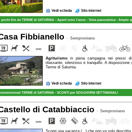
Vedi scheda
Sito internet
 pochi Km da TERME di SATURNIA - Aperti tutto l'anno - Vista panoramica - A
mpio sp
Casa Fibbianello
-
Semproniano
Agriturismo
in piena campagna nei pressi 
rilassante, silenzioso e tranquillo. A disposizione
Terme di Saturnia.
Vedi scheda
Sito internet
onvenzionati TERME di SATURNIA - SCONTI per SOGGIORNI SETTIMANALI
Castello di Catabbiaccio
-
Semproniano
Scopri una vacanza (...) che non va solo descritt