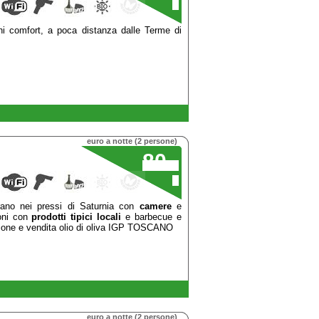
€
ni comfort, a poca distanza dalle Terme di
euro a notte (2 persone)
80
,00
€
rano nei pressi di Saturnia con
camere
e
ioni con
prodotti tipici locali
e barbecue e
zione e vendita olio di oliva IGP TOSCANO
euro a notte (2 persone)