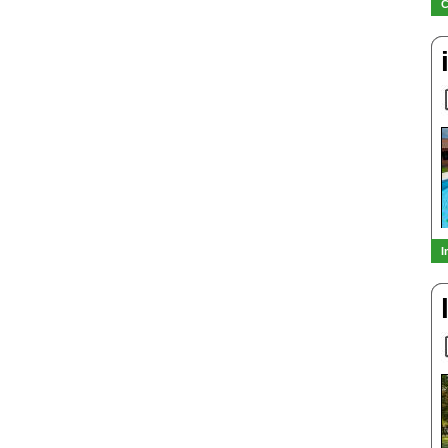
C
I
-