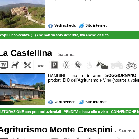
Vedi scheda
Sito internet
copri una vacanza (...) che non va solo descritta, ma anche vissuta
La Castellina
-
Saturnia
BAMBINI: fino a
6 anni SOGGIORNANO 
prodotti
BIO
dell'Agriturismo e Vino (nostro) a volo
Vedi scheda
Sito internet
ISTORAZIONE con prodotti aziendali - VENDITA diretta olio e vino - CONVENZIONE bi
Agriturismo Monte Crespini
-
Saturnia