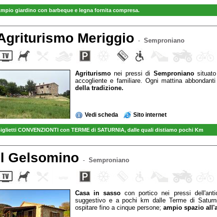
mpio giardino con barbeque e legna fornita compresa.
Agriturismo Meriggio
-
Semproniano
Agriturismo
nei pressi di
Semproniano
situat
accogliente e familiare. Ogni mattina abbondanti
della tradizione.
Vedi scheda
Sito internet
iglietti CONVENZIONTI con TERME di SATURNIA, dalle quali distiamo pochi Km
il Gelsomino
-
Semproniano
Casa in sasso
con portico nei pressi dell'ant
suggestivo e a pochi km dalle Terme di Saturn
ospitare fino a cinque persone;
ampio spazio all'