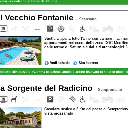
onvenzionati con le Terme di Saturnia
il Vecchio Fontanile
-
Scansano
Struttura aperta tutto l'anno con camere matrimoni
appartamenti
nel cuore della zona DOC Morelli
dalle terme di Saturnia
e
dai siti archeologici.
V
Vedi scheda
Sito internet
mpianto climatizzato, tv
, prima colazione, ampio
giardino riservato con parco giochi 
VENDITA diretta OLIO EXTRAVERGINE TOSCANO prodotto in AZIENDA
la Sorgente del Radicino
-
Semproniano
Casolare
rustico a 3 Km dal paese di Semproniano,
vista mozzafiato