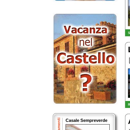
S
R
Casale Sempreverde