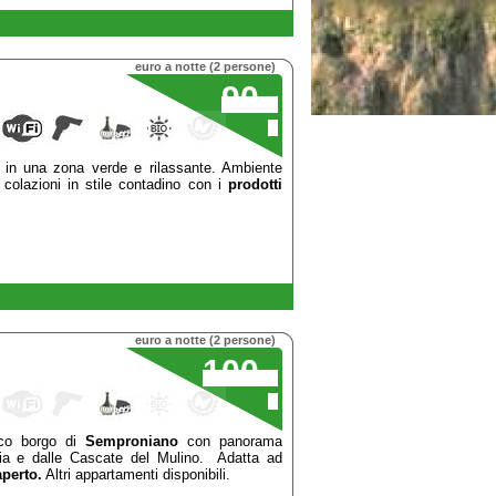
euro a notte (2 persone)
90
,00
€
o in una zona verde e rilassante. Ambiente
 colazioni in stile contadino con i
prodotti
euro a notte (2 persone)
100
,00
€
ico borgo di
Semproniano
con panorama
ia e dalle Cascate del Mulino. Adatta ad
aperto.
Altri appartamenti disponibili.