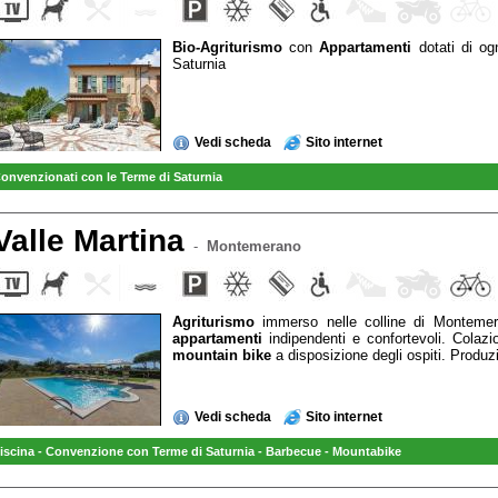
Bio-Agriturismo
con
Appartamenti
dotati di og
Saturnia
Vedi scheda
Sito internet
onvenzionati con le Terme di Saturnia
Valle Martina
-
Montemerano
Agriturismo
immerso nelle colline di Monteme
appartamenti
indipendenti e confortevoli. Colaz
mountain bike
a disposizione degli ospiti. Produ
Vedi scheda
Sito internet
iscina - Convenzione con Terme di Saturnia - Barbecue - Mountabike