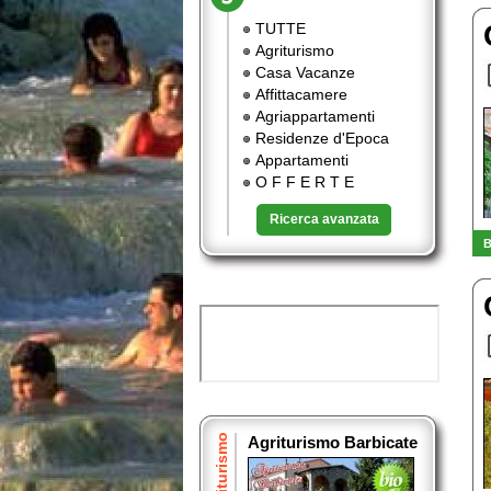
TUTTE
Agriturismo
Casa Vacanze
Affittacamere
Agriappartamenti
Residenze d'Epoca
Appartamenti
O F F E R T E
Ricerca avanzata
B
Agriturismo
Agriturismo Barbicate