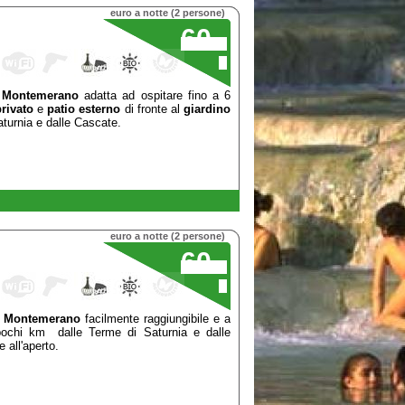
euro a notte (2 persone)
60
,00
€
i
Montemerano
adatta ad ospitare fino a 6
rivato
e
patio esterno
di fronte al
giardino
aturnia e dalle Cascate.
euro a notte (2 persone)
60
,00
€
i
Montemerano
facilmente raggiungibile e a
 pochi km dalle Terme di Saturnia e dalle
 all'aperto.