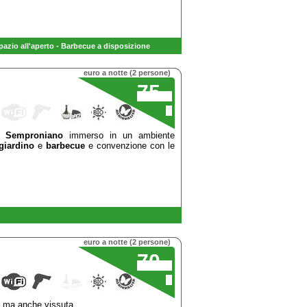
azio all'aperto - B
arbecue
a disposizione
euro a notte (2 persone)
75
,00
€
di
Semproniano
immerso in un ambiente
giardino
e
barbecue
e convenzione con le
euro a notte (2 persone)
70
,00
€
a, ma anche vissuta