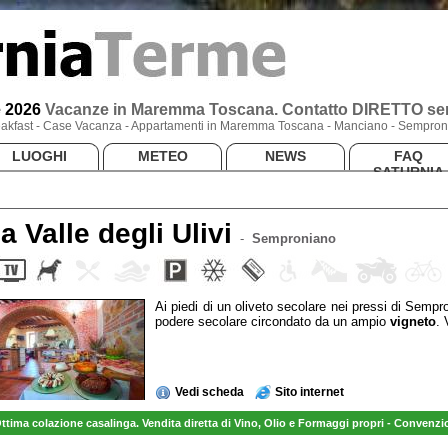
e 2026
Vacanze
in Maremma Toscana
. Contatto DIRETTO sen
Breakfast - Case Vacanza - Appartamenti in Maremma Toscana - Manciano - Semproni
LUOGHI
METEO
NEWS
FAQ
SATURNIA
la Valle degli Ulivi
-
Semproniano
Ai piedi di un oliveto secolare nei pressi di Semp
podere secolare circondato da un ampio
vigneto
. 
Vedi scheda
Sito internet
ttima colazione casalinga. Vendita diretta di Vino, Olio e Formaggi propri - Convenzi