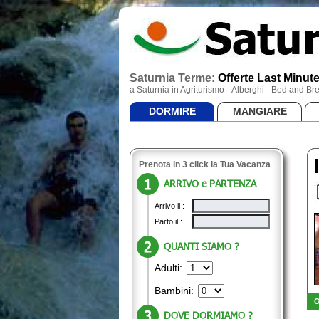
Saturnia Terme:
Offerte Last Minut
a Saturnia in Agriturismo - Alberghi - Bed and 
DORMIRE
MANGIARE
Prenota in 3 click la Tua Vacanza
ARRIVO e PARTENZA
Arrivo il :
Parto il :
QUANTI SIAMO ?
Adulti:
Bambini:
O
DOVE DORMIAMO ?