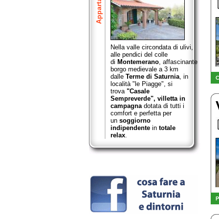
Appartamenti
Nella valle circondata di ulivi,
alle pendici del colle
di
Montemerano
,
affascinante
borgo medievale a 3 km
dalle
Terme di Saturnia
, in
C
località "le Piagge", si
trova
"Casale
Sempreverde",
villetta in
campagna
dotata di tutti i
comfort e perfetta per
un
soggiorno
indipendente
in
totale
relax
.
P