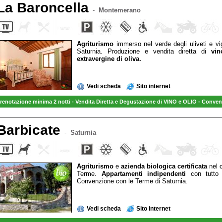
La Baroncella
-
Montemerano
Agriturismo
immerso nel verde degli uliveti e vi
Saturnia. Produzione e vendita diretta di
vi
extravergine di oliva.
Vedi scheda
Sito internet
renotazione minima 2 notti - Vendita Diretta e Degustazione di VINO e OLIO - Conven
Barbicate
-
Saturnia
Agriturismo
e
azienda biologica certificata
nel 
Terme.
Appartamenti indipendenti
con tutto i
Convenzione con le Terme di Saturnia.
Vedi scheda
Sito internet