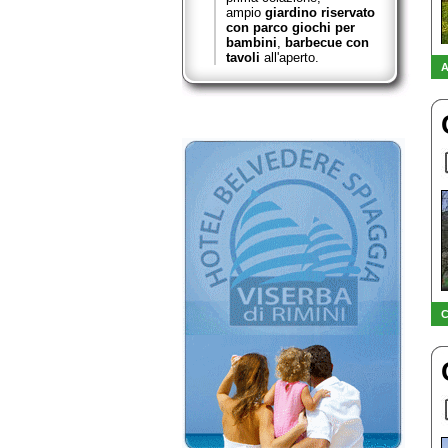
ampio
giardino riservato
con parco giochi per
bambini
,
barbecue con
tavoli
all'aperto.
A
C