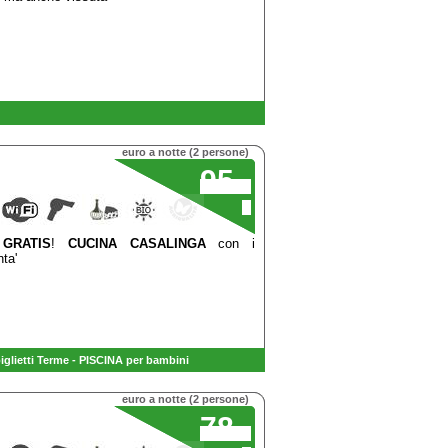
euro a notte (2 persone)
95
,00
€
GRATIS
!
CUCINA CASALINGA
con i
nta'
glietti Terme - PISCINA per bambini
euro a notte (2 persone)
78
,00