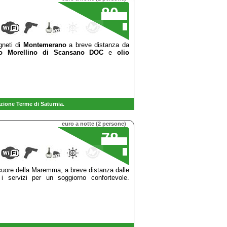
80
,00
€
gneti di
Montemerano
a breve distanza da
no Morellino di Scansano DOC
e
olio
zione Terme di Saturnia.
euro a notte (2 persone)
78
,00
€
cuore della Maremma, a breve distanza dalle
 servizi per un soggiorno confortevole.