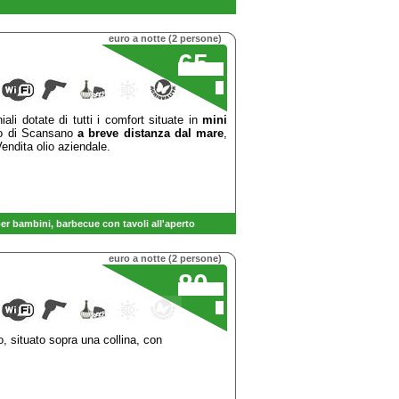
euro a notte (2 persone)
65
,00
€
ali dotate di tutti i comfort situate in
mini
no di Scansano
a breve distanza dal mare
,
endita olio aziendale.
per bambini
,
barbecue con tavoli
all'aperto
euro a notte (2 persone)
80
,00
€
 situato sopra una collina, con