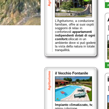
A
L'Agriturismo, a conduzione
familiare, offre ai suoi ospiti
soggiorni di relax in
confortevoli
appartamenti
indipendenti dotati di ogni
comfort
collocati in un
ambiente dove si può godere
la vista della natura in totale
tranquillità.
B
Agriturismo
il Vecchio Fontanile
Impianto climatizzato, tv
,
prima colazione,