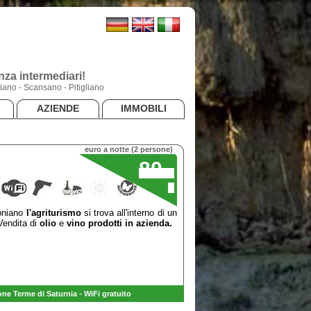
za intermediari!
ano - Scansano - Pitigliano
AZIENDE
IMMOBILI
euro a notte (2 persone)
80
,00
€
roniano
l'agriturismo
si trova all'interno di un
Vendita di
olio
e
vino prodotti in azienda.
one Terme di Saturnia - WiFi gratuito