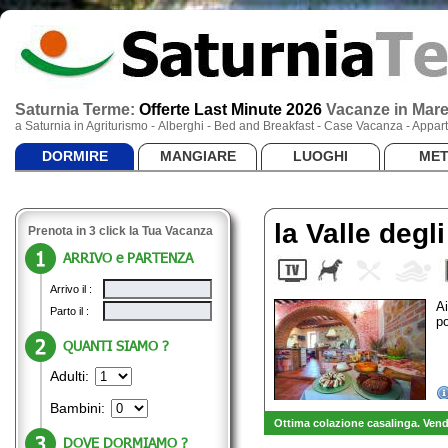
Saturnia Terme:
Offerte Last Minute 2026
Vacanze
in Mar
a Saturnia in Agriturismo - Alberghi - Bed and Breakfast - Case Vacanza - App
DORMIRE
MANGIARE
LUOGHI
ME
la Valle degli
Prenota in 3 click la Tua Vacanza
ARRIVO e PARTENZA
Arrivo il :
Ai
Parto il :
p
QUANTI SIAMO ?
Adulti:
Bambini:
Ottima colazione casalinga. Vendi
DOVE DORMIAMO ?