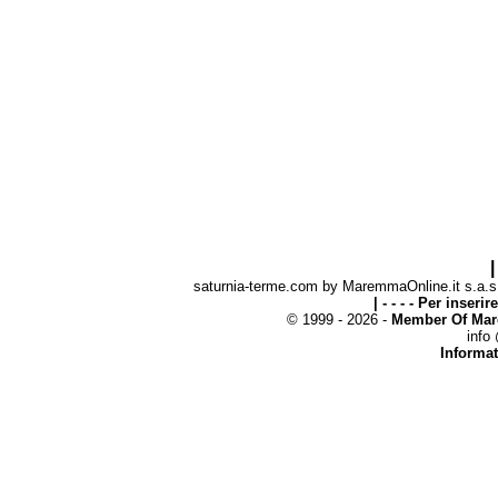
|
saturnia-terme.com by MaremmaOnline.it s.a.s. 
| - - - - Per inseri
© 1999 - 2026 -
Member Of Mar
info
Informat