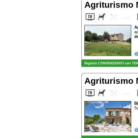
Agriturismo
A
a
de
Biglietti CONVENZIONTI con TER
Agriturismo
B
Sa