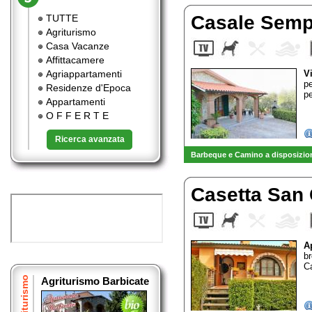
Casale Sem
TUTTE
Agriturismo
Casa Vacanze
Affittacamere
Agriappartamenti
V
pe
Residenze d'Epoca
pe
Appartamenti
O F F E R T E
Ricerca avanzata
Barbeque e Camino a disposizion
Casetta San
A
b
C
Agriturismo
Agriturismo Barbicate