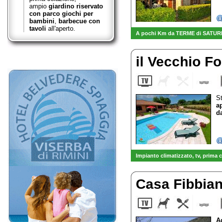
ampio
giardino riservato
con parco giochi per
bambini
,
barbecue con
tavoli
all'aperto.
A pochi Km da TERME di SATURNIA
il Vecchio F
St
a
d
Impianto climatizzato, tv
, prima 
-
VENDITA diretta OLIO EXTRAV
Casa Fibbia
A