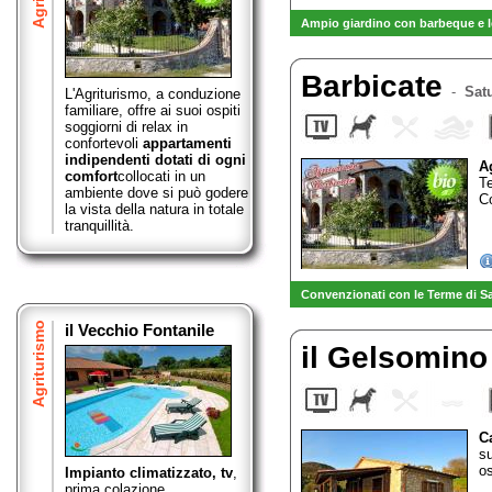
Ampio giardino con barbeque e l
Barbicate
-
Satu
L'Agriturismo, a conduzione
familiare, offre ai suoi ospiti
soggiorni di relax in
confortevoli
appartamenti
indipendenti dotati di ogni
A
comfort
collocati in un
T
ambiente dove si può godere
C
la vista della natura in totale
tranquillità.
Convenzionati con le Terme di S
Agriturismo
il Vecchio Fontanile
il Gelsomin
C
s
os
Impianto climatizzato, tv
,
prima colazione,