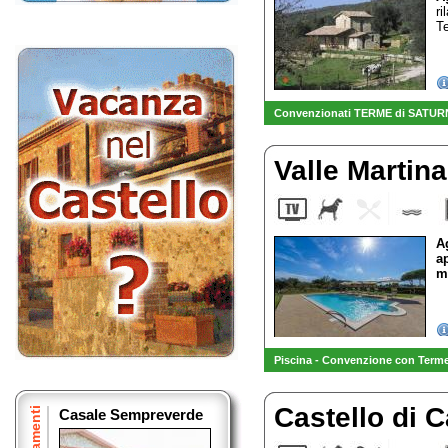
ri
Te
Convenzionati TERME di SATUR
Valle Martin
A
a
m
Piscina - Convenzione con Terme
Castello di 
Casale Sempreverde