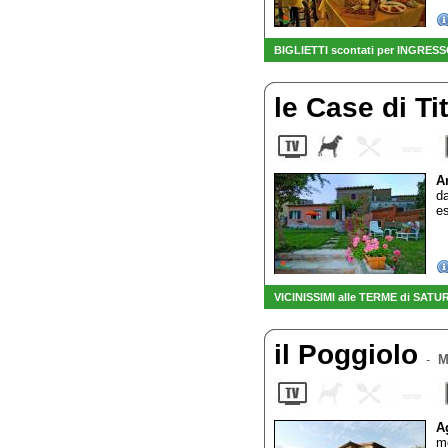
BIGLIETTI scontati per INGRESSO
le Case di Ti
A
da
es
VICINISSIMI alle TERME di SATU
il Poggiolo
-
M
A
mo