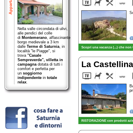
Appartamenti
Sc
Nella valle circondata di ulivi,
alle pendici del colle
di
Montemerano
,
affascinante
borgo medievale a 3 km
dalle
Terme di Saturnia
, in
Scopri una vacanza (...) che non 
località "le Piagge", si
trova
"Casale
Sempreverde",
villetta in
La Castellin
campagna
dotata di tutti i
comfort e perfetta per
un
soggiorno
indipendente
in
totale
relax
.
B
pr
RISTORAZIONE con prodotti azien