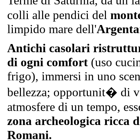
Terme di Saturnia, da un la
colli alle pendici del
mont
limpido mare dell'
Argenta
Antichi casolari ristruttu
di ogni comfort
(uso cucin
frigo), immersi in uno sce
bellezza; opportunit� di vi
atmosfere di un tempo, esse
zona archeologica ricca d
Romani.