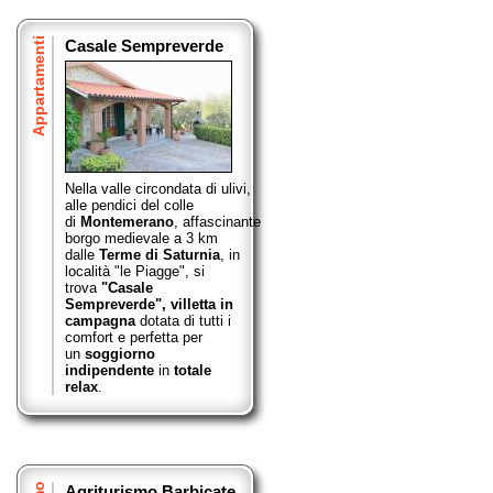
Appartamenti
Casale Sempreverde
Nella valle circondata di ulivi,
alle pendici del colle
di
Montemerano
,
affascinante
borgo medievale a 3 km
dalle
Terme di Saturnia
, in
località "le Piagge", si
trova
"Casale
Sempreverde",
villetta in
campagna
dotata di tutti i
comfort e perfetta per
un
soggiorno
indipendente
in
totale
relax
.
Agriturismo Barbicate