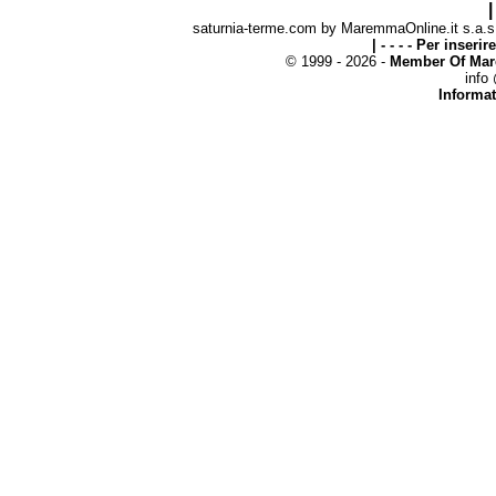
|
saturnia-terme.com by MaremmaOnline.it s.a.s. 
| - - - - Per inseri
© 1999 - 2026 -
Member Of Mar
info
Informat